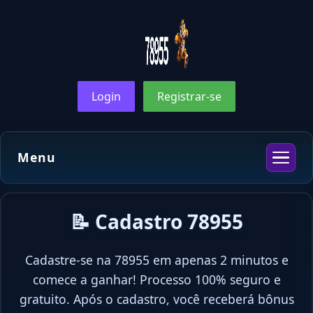
Login
Registrar-se
Menu
📝 Cadastro 78955
Cadastre-se na 78955 em apenas 2 minutos e
comece a ganhar! Processo 100% seguro e
gratuito. Após o cadastro, você receberá bônus