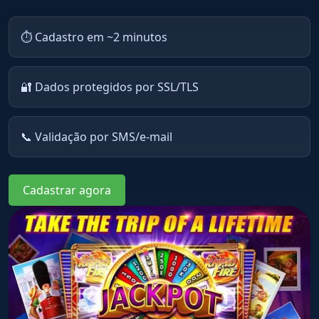
⏱️ Cadastro em ~2 minutos
🔐 Dados protegidos por SSL/TLS
📞 Validação por SMS/e‑mail
Cadastrar agora