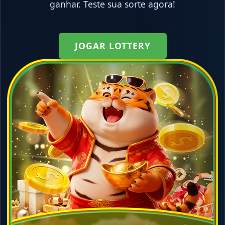
ganhar. Teste sua sorte agora!
JOGAR LOTTERY