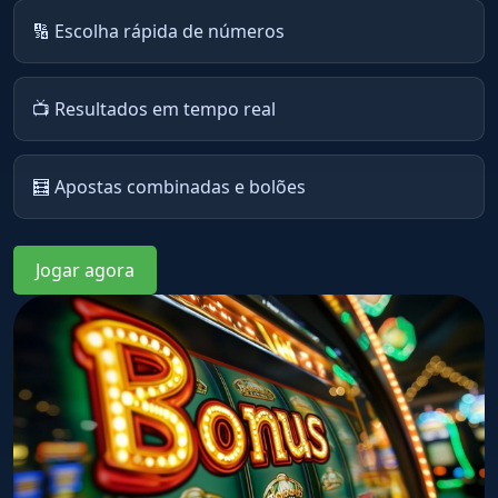
🔢 Escolha rápida de números
📺 Resultados em tempo real
🧮 Apostas combinadas e bolões
Jogar agora