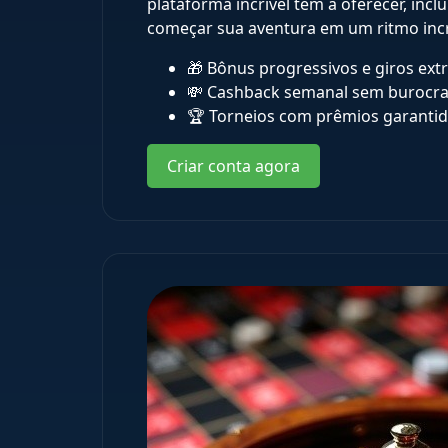
plataforma incrível tem a oferecer, inc
começar sua aventura em um ritmo incr
🎁 Bônus progressivos e giros ext
💸 Cashback semanal sem burocra
🏆 Torneios com prêmios garanti
Criar conta agora