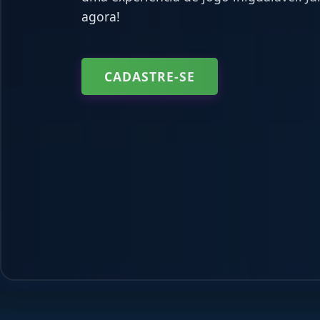
agora!
CADASTRE-SE