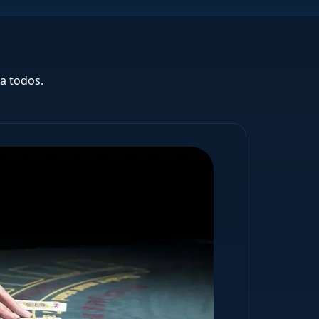
a todos.