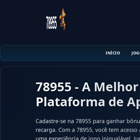
INÍCIO
JOG
78955 - A Melhor
Plataforma de A
Cadastre-se na 78955 para ganhar bônu
recarga. Com a 78955, você tem acesso 
uma experiência de jogo inigualável. J