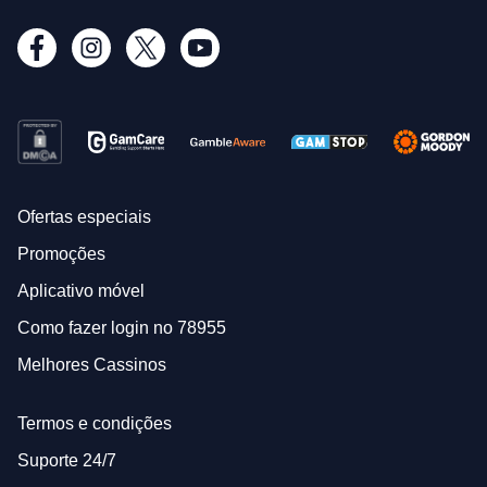
Ofertas especiais
Promoções
Aplicativo móvel
Como fazer login no 78955
Melhores Cassinos
Termos e condições
Suporte 24/7