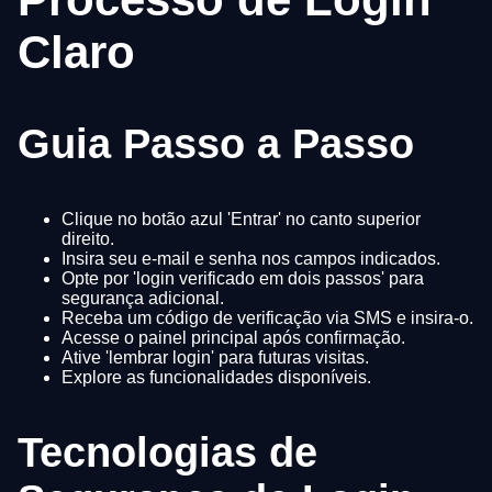
Claro
Guia Passo a Passo
Clique no botão azul 'Entrar' no canto superior
direito.
Insira seu e-mail e senha nos campos indicados.
Opte por 'login verificado em dois passos' para
segurança adicional.
Receba um código de verificação via SMS e insira-o.
Acesse o painel principal após confirmação.
Ative 'lembrar login' para futuras visitas.
Explore as funcionalidades disponíveis.
Tecnologias de