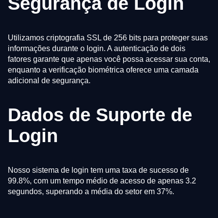
Segurança de Login
Utilizamos criptografia SSL de 256 bits para proteger suas
informações durante o login. A autenticação de dois
fatores garante que apenas você possa acessar sua conta,
enquanto a verificação biométrica oferece uma camada
adicional de segurança.
Dados de Suporte de
Login
Nosso sistema de login tem uma taxa de sucesso de
99.8%, com um tempo médio de acesso de apenas 3.2
segundos, superando a média do setor em 37%.