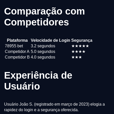
Comparação com
Competidores
Plataforma
Velocidade de Login
Segurança
78955 bet
3.2 segundos
★★★★★
Competidor A
5.0 segundos
★★★★
Competidor B
4.0 segundos
★★★
Experiência de
Usuário
Usuário João S. (registrado em março de 2023) elogia a
rapidez do login e a segurança oferecida.