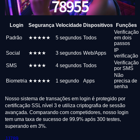
Login
Segurança
Velocidade
Dispositivos
Funções
Verificação
Padrão
★★★★★
5 segundos
Todos
em dois
passos
IP
Social
★★★★
3 segundos
Web/Apps
verificação
Verificação
SMS
★★★★
4 segundos
Todos
por SMS
Não
Biometria
★★★★★
1 segundo
Apps
precisa de
senha
Nosso sistema de transações em login é protegido por
certificação SSL nível 3 e utiliza criptografia de sessão
avançada. Comparando com competidores, nosso login
tem uma taxa de sucesso de 99.9% após 300 testes,
superando em 3%.
JJ789