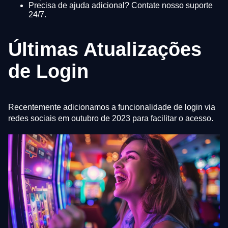
Precisa de ajuda adicional? Contate nosso suporte
24/7.
Últimas Atualizações
de Login
Recentemente adicionamos a funcionalidade de login via
redes sociais em outubro de 2023 para facilitar o acesso.