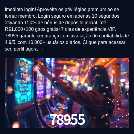
Imediato login! Aproveite os privilégios premium ao se
tornar membro. Login seguro em apenas 10 segundos,
ativando 150% de bônus de depósito inicial, até
R$1,000+100 giros grátis+7 dias de experiência VIP.
78955 garante segurança com avaliação de confiabilidade
4.9/5, com 10,000+ usuários diários. Clique para acessar
seu perfil agora →