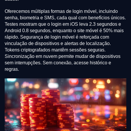
Oferecemos múltiplas formas de login móvel, incluindo
senha, biometria e SMS, cada qual com benefícios únicos.
Testes mostram que o login em iOS leva 2.3 segundos e
Android 0.8 segundos, enquanto o site móvel é 50% mais
rápido. Segurança de login móvel é reforçada com
vinculação de dispositivos e alertas de localização.
Tokens criptografados mantêm sessões seguras.
Sincronização em nuvem permite mudar de dispositivos
sem interrupções. Sem conexão, acesse histórico e
regras.