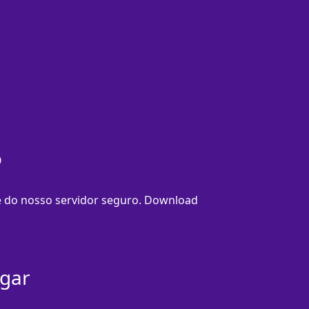
o
e do nosso servidor seguro. Download
ogar