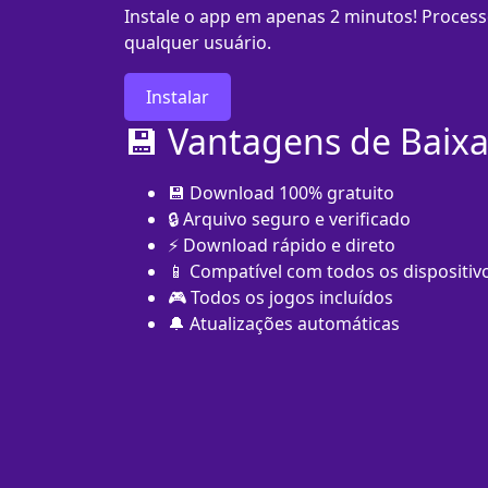
Instale o app em apenas 2 minutos! Process
qualquer usuário.
Instalar
💾 Vantagens de Baixa
💾 Download 100% gratuito
🔒 Arquivo seguro e verificado
⚡ Download rápido e direto
📱 Compatível com todos os dispositiv
🎮 Todos os jogos incluídos
🔔 Atualizações automáticas