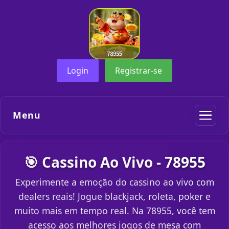
Login
Registrar-se
Menu
🎯 Cassino Ao Vivo - 78955
Experimente a emoção do cassino ao vivo com
dealers reais! Jogue blackjack, roleta, poker e
muito mais em tempo real. Na 78955, você tem
acesso aos melhores jogos de mesa com