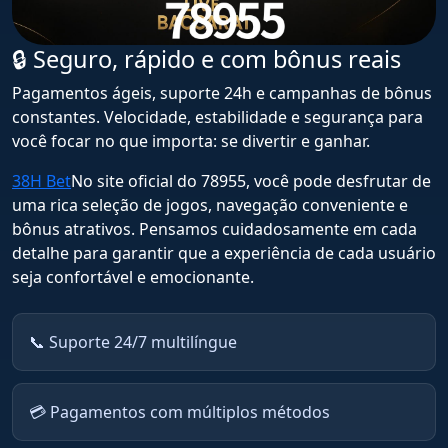
🔒 Seguro, rápido e com bônus reais
Pagamentos ágeis, suporte 24h e campanhas de bônus
constantes. Velocidade, estabilidade e segurança para
você focar no que importa: se divertir e ganhar.
38H Bet
No site oficial do 78955, você pode desfrutar de
uma rica seleção de jogos, navegação conveniente e
bônus atrativos. Pensamos cuidadosamente em cada
detalhe para garantir que a experiência de cada usuário
seja confortável e emocionante.
📞 Suporte 24/7 multilíngue
💳 Pagamentos com múltiplos métodos