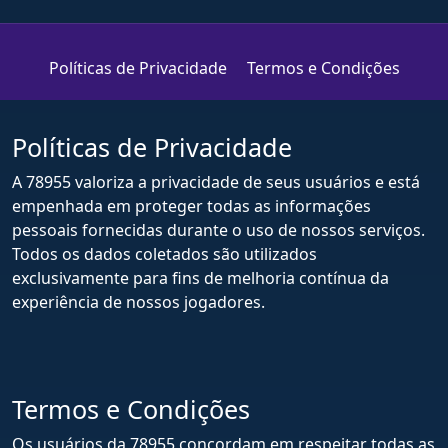
Políticas de Privacidade
Termos e Condições
Políticas de Privacidade
A 78955 valoriza a privacidade de seus usuários e está
empenhada em proteger todas as informações
pessoais fornecidas durante o uso de nossos serviços.
Todos os dados coletados são utilizados
exclusivamente para fins de melhoria contínua da
experiência de nossos jogadores.
Termos e Condições
Os usuários da 78955 concordam em respeitar todas as