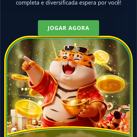
completa e diversificada espera por você!
JOGAR AGORA