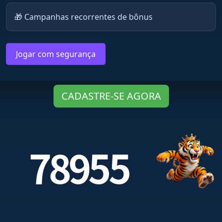
🎁 Campanhas recorrentes de bônus
Jogar com segurança
CADASTRE-SE AGORA