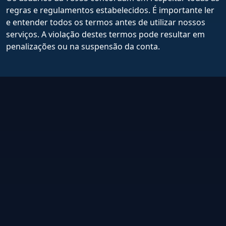
regras e regulamentos estabelecidos. É importante ler
e entender todos os termos antes de utilizar nossos
serviços. A violação destes termos pode resultar em
penalizações ou na suspensão da conta.