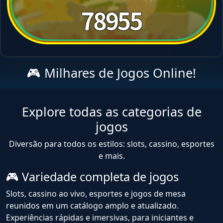
🎮 Milhares de Jogos Online!
Explore todas as categorias de
jogos
Diversão para todos os estilos: slots, cassino, esportes
e mais.
🎮 Variedade completa de jogos
Slots, cassino ao vivo, esportes e jogos de mesa
reunidos em um catálogo amplo e atualizado.
Experiências rápidas e imersivas, para iniciantes e