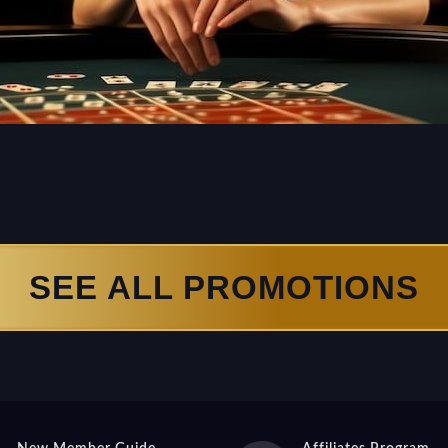
SEE ALL PROMOTIONS