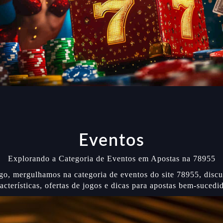
Eventos
Explorando a Categoria de Eventos em Apostas na 78955
igo, mergulhamos na categoria de eventos do site 78955, discu
acterísticas, ofertas de jogos e dicas para apostas bem-sucedi