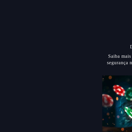
Saiba mais
segurança n