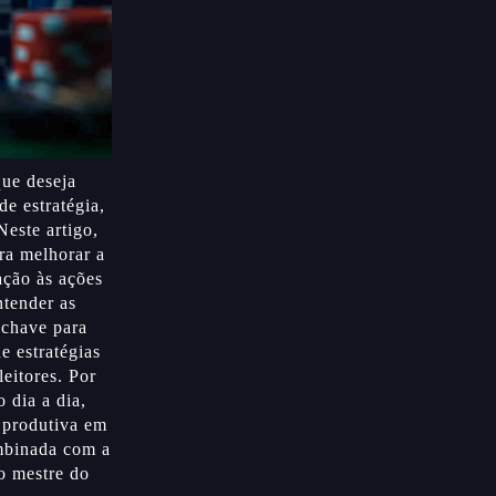
que deseja
e estratégia,
este artigo,
ra melhorar a
ação às ações
ntender as
-chave para
e estratégias
eitores. Por
 dia a dia,
 produtiva em
ombinada com a
o mestre do