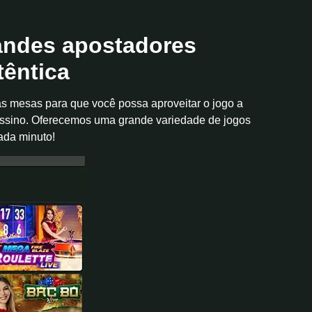
randes apostadores
têntica
tas mesas para que você possa aproveitar o jogo a
 cassino. Oferecemos uma grande variedade de jogos
ada minuto!