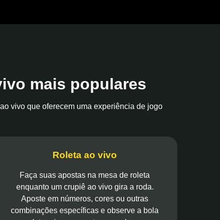
vivo mais populares
 ao vivo que oferecem uma experiência de jogo
Roleta ao vivo
Faça suas apostas na mesa de roleta
enquanto um crupiê ao vivo gira a roda.
Aposte em números, cores ou outras
combinações específicas e observe a bola