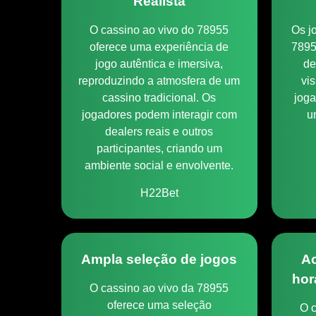
Realista
O cassino ao vivo do 78955
Os j
oferece uma experiência de
7895
jogo autêntica e imersiva,
de
reproduzindo a atmosfera de um
vi
cassino tradicional. Os
joga
jogadores podem interagir com
u
dealers reais e outros
participantes, criando um
ambiente social e envolvente.
H22Bet
Ampla seleção de jogos
Ac
hor
O cassino ao vivo da 78955
oferece uma seleção
O c