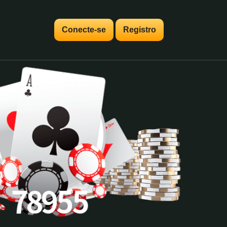
Conecte-se
Registro