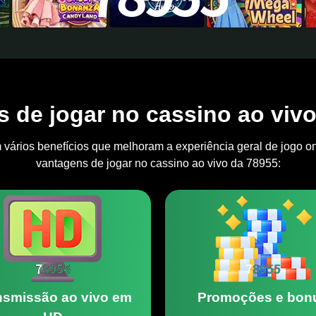
 de jogar no cassino ao viv
vários benefícios que melhoram a experiência geral de jogo o
vantagens de jogar no cassino ao vivo da 78955:
nsmissão ao vivo em
Promoções e bon