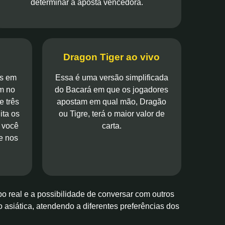
determinar a aposta vencedora.
Dragon Tiger ao vivo
os em
Essa é uma versão simplificada
m no
do Bacará em que os jogadores
e três
apostam em qual mão, Dragão
ita os
ou Tigre, terá o maior valor de
 você
carta.
e nos
o real e a possibilidade de conversar com outros
 asiática, atendendo a diferentes preferências dos