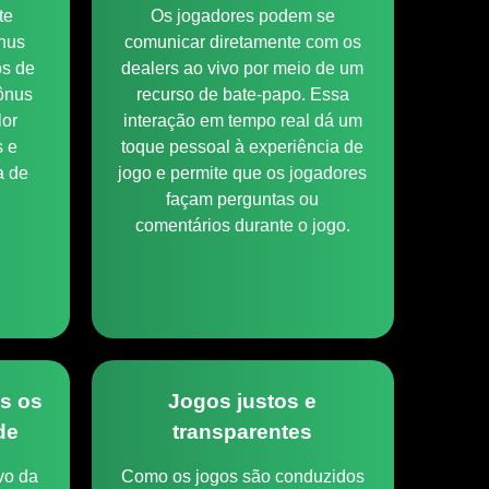
te
Os jogadores podem se
nus
comunicar diretamente com os
os de
dealers ao vivo por meio de um
ônus
recurso de bate-papo. Essa
lor
interação em tempo real dá um
s e
toque pessoal à experiência de
a de
jogo e permite que os jogadores
façam perguntas ou
comentários durante o jogo.
s os
Jogos justos e
de
transparentes
vo da
Como os jogos são conduzidos