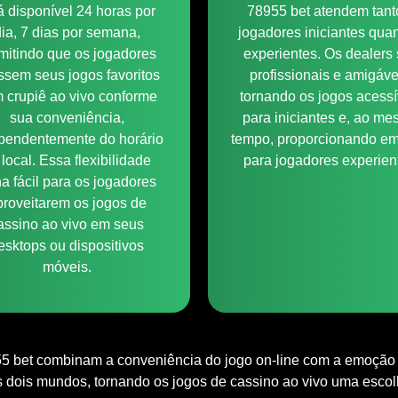
á disponível 24 horas por
78955 bet atendem tant
ia, 7 dias por semana,
jogadores iniciantes qua
mitindo que os jogadores
experientes. Os dealers
ssem seus jogos favoritos
profissionais e amigáve
 crupiê ao vivo conforme
tornando os jogos acessí
sua conveniência,
para iniciantes e, ao m
pendentemente do horário
tempo, proporcionando e
 local. Essa flexibilidade
para jogadores experien
na fácil para os jogadores
proveitarem os jogos de
assino ao vivo em seus
esktops ou dispositivos
móveis.
55 bet combinam a conveniência do jogo on-line com a emoção 
 dois mundos, tornando os jogos de cassino ao vivo uma escolh