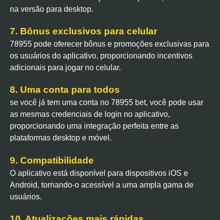
na versão para desktop.
7. Bônus exclusivos para celular
78955 pode oferecer bônus e promoções exclusivas para
os usuários do aplicativo, proporcionando incentivos
adicionais para jogar no celular.
8. Uma conta para todos
se você já tem uma conta no 78955 bet, você pode usar
as mesmas credenciais de login no aplicativo,
proporcionando uma integração perfeita entre as
plataformas desktop e móvel.
9. Compatibilidade
O aplicativo está disponível para dispositivos iOS e
Android, tornando-o acessível a uma ampla gama de
usuários.
10. Atualizações mais rápidas