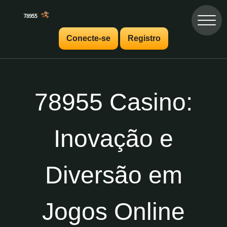
Conecte-se
Registro
78955 Casino:
Inovação e
Diversão em
Jogos Online