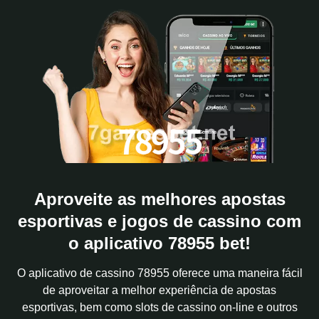
Aproveite as melhores apostas
esportivas e jogos de cassino com
o aplicativo 78955 bet!
O aplicativo de cassino 78955 oferece uma maneira fácil
de aproveitar a melhor experiência de apostas
esportivas, bem como slots de cassino on-line e outros