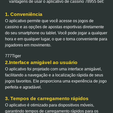
vantagens de usar o aplicativo de cassino 78955 bet:
1. Conveniência
O aplicativo permite que você acesse os jogos de
cassino e as opções de apostas esportivas diretamente
do seu smartphone ou tablet. Você pode jogar a qualquer
hora e em qualquer lugar, o que o torna conveniente para
jogadores em movimento.
777Tiger
2.Interface amigável ao usuário
O aplicativo foi projetado com uma interface amigável,
facilitando a navegação e a localização rápida de seus
jogos favoritos. Ele proporciona uma experiência de jogo
perfeita e agradável.
3. Tempos de carregamento rápidos
O aplicativo é otimizado para dispositivos móveis,
garantindo tempos de carregamento rápidos para os