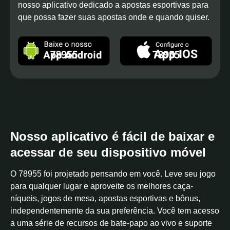
nosso aplicativo dedicado a apostas esportivas para
que possa fazer suas apostas onde e quando quiser.
Nosso aplicativo é fácil de baixar e
acessar de seu dispositivo móvel
O 78955 foi projetado pensando em você. Leve seu jogo
para qualquer lugar e aproveite os melhores caça-
níqueis, jogos de mesa, apostas esportivas e bônus,
independentemente da sua preferência. Você tem acesso
a uma série de recursos de bate-papo ao vivo e suporte