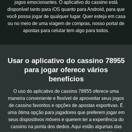
jogos emocionantes. O aplicativo do cassino está
disponível tanto para iOS quanto para Android, para que
você possa jogar de qualquer lugar. Quer esteja em casa
ou no meio de uma viagem de compras, nosso portal de
apostas para celular tem algo para todos.
Usar o aplicativo do cassino 78955
para jogar oferece vários
benefícios
O uso do aplicativo de cassino 78955 oferece uma
maneira conveniente e flexível de aproveitar seus jogos
de cassino favoritos e opções de apostas esportivas. É
uma ótima opção para jogadores que preferem jogar em
seus dispositivos móveis e querem ter a experiência do
cassino na ponta dos dedos. Aqui estão algumas das