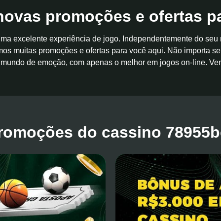
ovas promoções e ofertas p
a excelente experiência de jogo. Independentemente do seu ní
Temos muitas promoções e ofertas para você aqui. Não importa 
m mundo de emoção, com apenas o melhor em jogos on-line. Ven
romoções do cassino 78955b