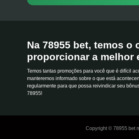
Na 78955 bet, temos o
proporcionar a melhor 
Temos tantas promoções para você que é difícil a
manteremos informado sobre o que está acontecend
regularmente para que possa reivindicar seu bônus
78955!
Copyright © 78955 bet me