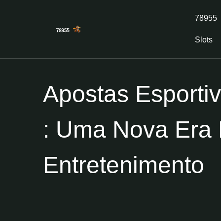
78955
Slots
Apostas Esporti
: Uma Nova Era
Entretenimento