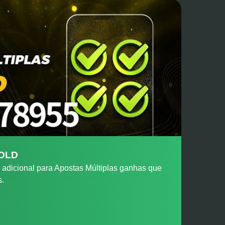
GOLD
adicional para Apostas Múltiplas ganhas que
s.