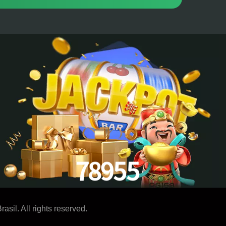
sil. All rights reserved.