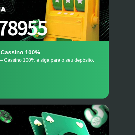
 Cassino 100%
– Cassino 100% e siga para o seu depósito.