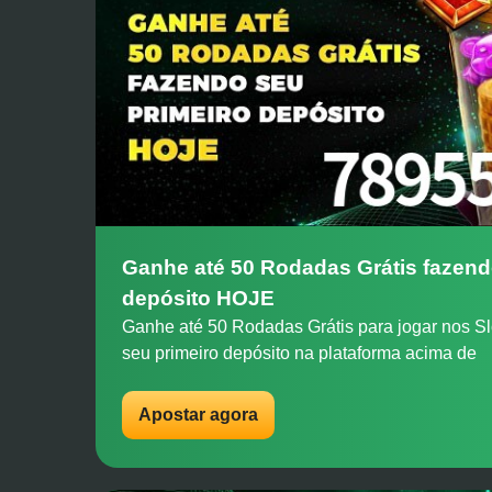
Ganhe até 50 Rodadas Grátis fazend
depósito HOJE
Ganhe até 50 Rodadas Grátis para jogar nos Sl
seu primeiro depósito na plataforma acima de
Apostar agora