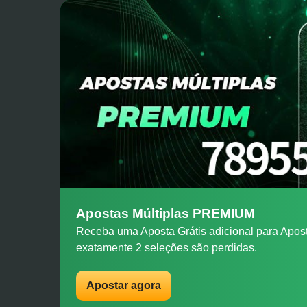
Apostas Múltiplas PREMIUM
Receba uma Aposta Grátis adicional para Apost
exatamente 2 seleções são perdidas.
Apostar agora