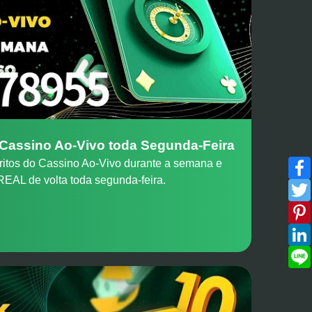
Cassino Ao-Vivo toda Segunda-Feira
ritos do Cassino Ao-Vivo durante a semana e
AL de volta toda segunda-feira.