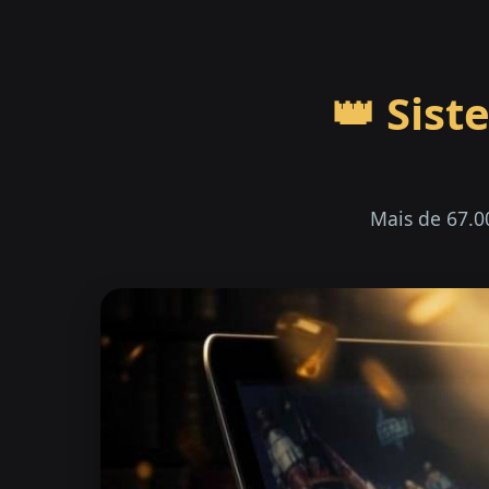
👑 Sist
Mais de 67.0