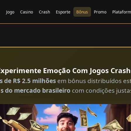
s
Jogo
Casino
Crash
Esporte
Bônus
Promo
Platafor
 Experimente Emoção Com Jogos Crash 
s de R$ 2.5 milhões
em bônus distribuídos es
 do mercado brasileiro
com condições justas