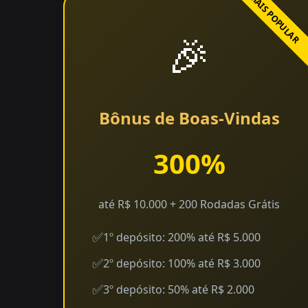
🎉
Bônus de Boas-Vindas
300%
até R$ 10.000 + 200 Rodadas Grátis
1º depósito: 200% até R$ 5.000
2º depósito: 100% até R$ 3.000
3º depósito: 50% até R$ 2.000