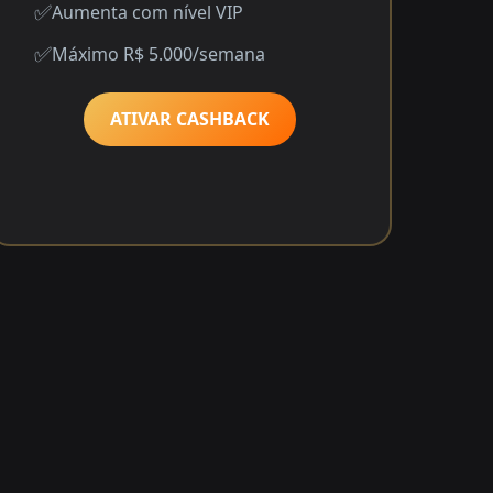
Aumenta com nível VIP
Máximo R$ 5.000/semana
ATIVAR CASHBACK