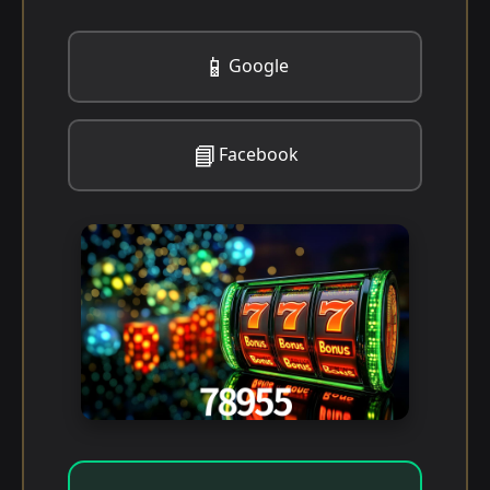
📱
Google
📘
Facebook