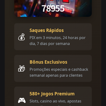
Saques Rápidos
💰
PIX em 3 minutos, 24 horas por
dia, 7 dias por semana
Bônus Exclusivos
🎁
Promoções especiais e cashback
semanal apenas para clientes
580+ Jogos Premium
🎮
Slots, casino ao vivo, apostas