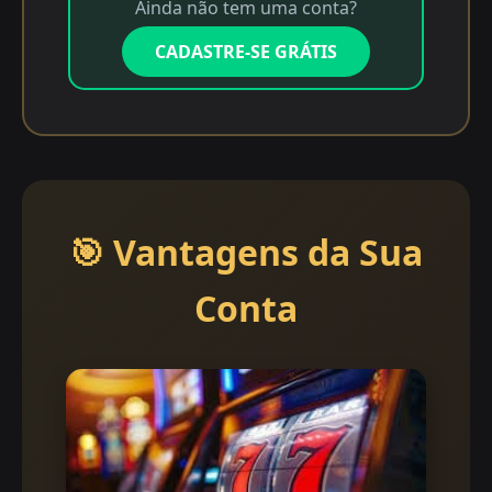
Ainda não tem uma conta?
CADASTRE-SE GRÁTIS
🎯 Vantagens da Sua
Conta