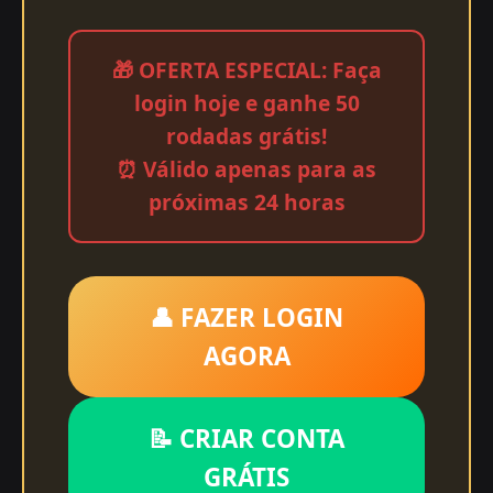
🎁 OFERTA ESPECIAL: Faça
login hoje e ganhe 50
rodadas grátis!
⏰ Válido apenas para as
próximas 24 horas
👤 FAZER LOGIN
AGORA
📝 CRIAR CONTA
GRÁTIS