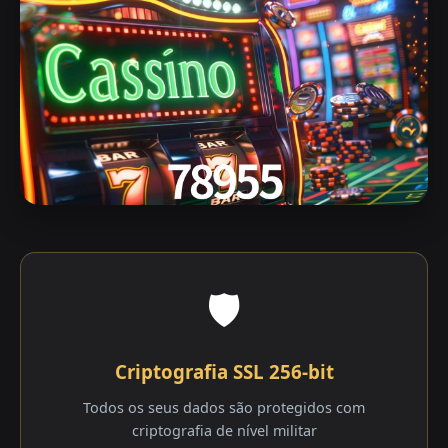
🛡️
Criptografia SSL 256-bit
Todos os seus dados são protegidos com
criptografia de nível militar