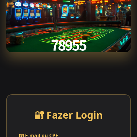
🔐 Fazer Login
📧 E-mail ou CPF