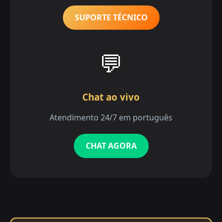
SUPORTE TÉCNICO
💬
Chat ao vivo
Atendimento 24/7 em português
CHAT AGORA