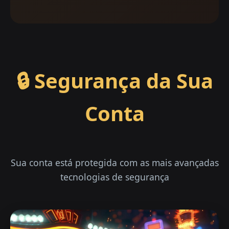
🔒 Segurança da Sua
Conta
Sua conta está protegida com as mais avançadas
tecnologias de segurança