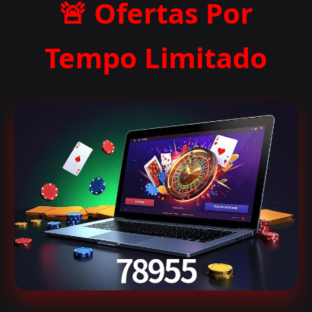
🚨 Ofertas Por
Tempo Limitado