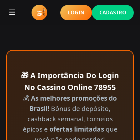
☰
LOGIN
CADASTRO
🎁 A Importância Do Login
No Cassino Online 78955
💰
As melhores promoções do
Brasil!
Bônus de depósito,
cashback semanal, torneios
épicos e
ofertas limitadas
que
você não pode perder!