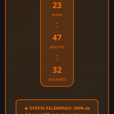
23
HORAS
:
47
MINUTOS
:
32
SEGUNDOS
🔥
OFERTA RELÂMPAGO:
200% de