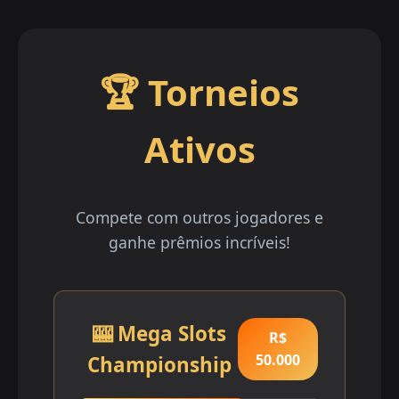
🏆 Torneios
Ativos
Compete com outros jogadores e
ganhe prêmios incríveis!
🎰 Mega Slots
R$
50.000
Championship