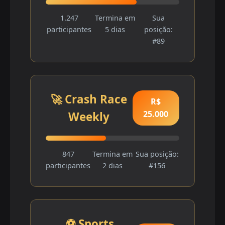
1.247
Termina em
Sua
participantes
5 dias
posição:
#89
🚀 Crash Race
R$
25.000
Weekly
847
Termina em
Sua posição:
participantes
2 dias
#156
⚽ Sports