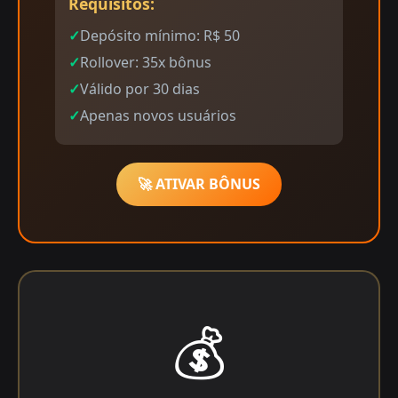
Requisitos:
Depósito mínimo: R$ 50
Rollover: 35x bônus
Válido por 30 dias
Apenas novos usuários
🚀 ATIVAR BÔNUS
💰