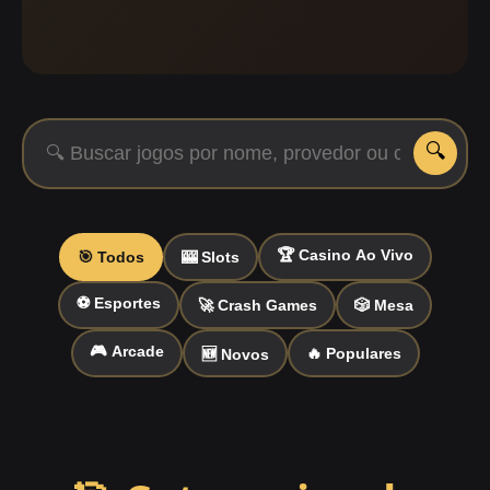
🔍
🏆 Casino Ao Vivo
🎯 Todos
🎰 Slots
⚽ Esportes
🚀 Crash Games
🎲 Mesa
🎮 Arcade
🔥 Populares
🆕 Novos