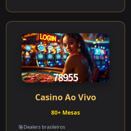
Casino Ao Vivo
80+ Mesas
Dealers brasileiros