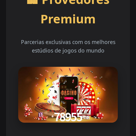
Premium
Parcerias exclusivas com os melhores
estúdios de jogos do mundo