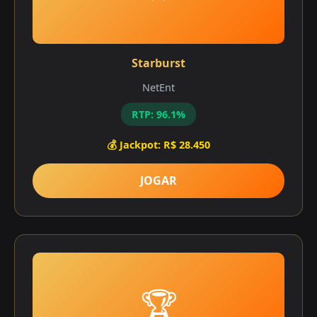
Starburst
NetEnt
RTP: 96.1%
💰 Jackpot: R$ 28.450
JOGAR
🏆