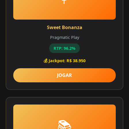
Sweet Bonanza
Pragmatic Play
RTP: 96.2%
💰 Jackpot: R$ 38.950
JOGAR
📚