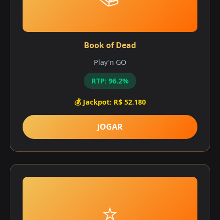
Book of Dead
Play'n GO
RTP: 96.2%
💰 Jackpot: R$ 52.180
JOGAR
⭐