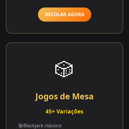
DECOLAR AGORA
🎲
Jogos de Mesa
45+ Variações
Blackjack clássico