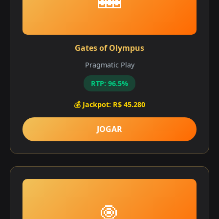
Gates of Olympus
Pragmatic Play
RTP: 96.5%
💰 Jackpot: R$ 45.280
JOGAR
🍭